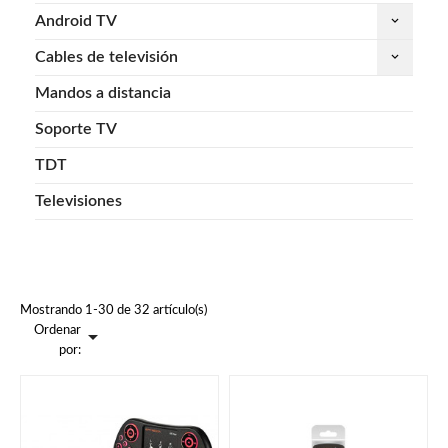
Android TV
keyboard_arrow_down
Cables de televisión
keyboard_arrow_down
Mandos a distancia
Soporte TV
TDT
Televisiones
Mostrando 1-30 de 32 artículo(s)
Ordenar

por: