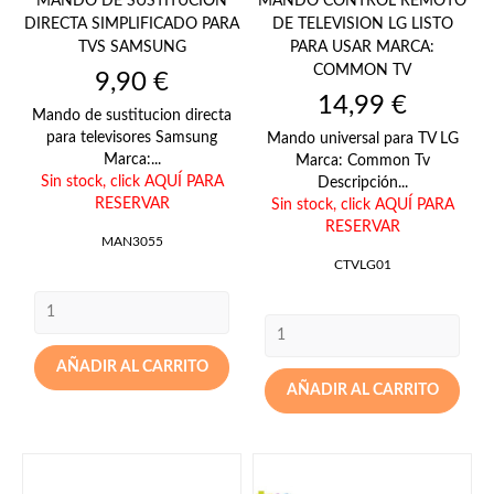
MANDO DE SUSTITUCIÓN
MANDO CONTROL REMOTO
DIRECTA SIMPLIFICADO PARA
DE TELEVISION LG LISTO
TVS SAMSUNG
PARA USAR MARCA:
COMMON TV
Precio
9,90 €
Precio
14,99 €
Mando de sustitucion directa
para televisores Samsung
Mando universal para TV LG
Marca:...
Marca: Common Tv
Sin stock,
click AQUÍ PARA
Descripción...
RESERVAR
Sin stock,
click AQUÍ PARA
RESERVAR
MAN3055
CTVLG01
AÑADIR AL CARRITO
AÑADIR AL CARRITO