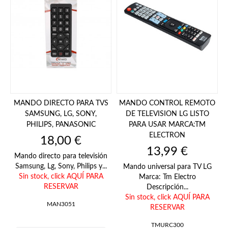
MANDO DIRECTO PARA TVS
MANDO CONTROL REMOTO
SAMSUNG, LG, SONY,
DE TELEVISION LG LISTO
PHILIPS, PANASONIC
PARA USAR MARCA:TM
ELECTRON
Precio
18,00 €
Precio
13,99 €
Mando directo para televisión
Samsung, Lg, Sony, Philips y...
Mando universal para TV LG
Sin stock,
click AQUÍ PARA
Marca: Tm Electro
RESERVAR
Descripción...
Sin stock,
click AQUÍ PARA
MAN3051
RESERVAR
TMURC300