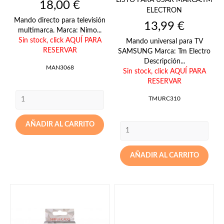
Precio
18,00 €
ELECTRON
Mando directo para televisión
Precio
13,99 €
multimarca. Marca: Nimo...
Sin stock,
click AQUÍ PARA
Mando universal para TV
RESERVAR
SAMSUNG Marca: Tm Electro
Descripción...
MAN3068
Sin stock,
click AQUÍ PARA
RESERVAR
TMURC310
AÑADIR AL CARRITO
AÑADIR AL CARRITO