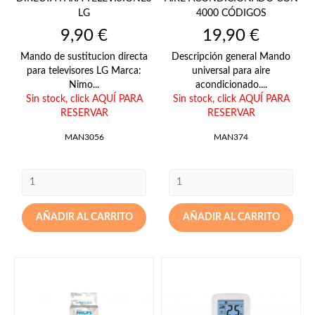
LG
4000 CÓDIGOS
Precio
Precio
9,90 €
19,90 €
Mando de sustitucion directa
Descripción general Mando
para televisores LG Marca:
universal para aire
Nimo...
acondicionado....
Sin stock,
click AQUÍ PARA
Sin stock,
click AQUÍ PARA
RESERVAR
RESERVAR
MAN3056
MAN374
AÑADIR AL CARRITO
AÑADIR AL CARRITO