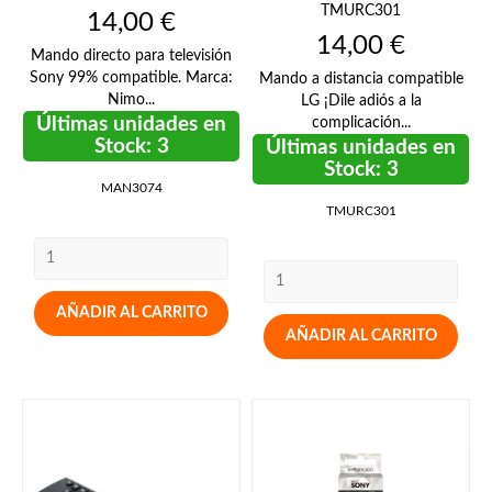
TMURC301
Precio
14,00 €
Precio
14,00 €
Mando directo para televisión
Sony 99% compatible. Marca:
Mando a distancia compatible
Nimo...
LG ¡Dile adiós a la
Últimas unidades en
complicación...
Stock: 3
Últimas unidades en
Stock: 3
MAN3074
TMURC301
AÑADIR AL CARRITO
AÑADIR AL CARRITO