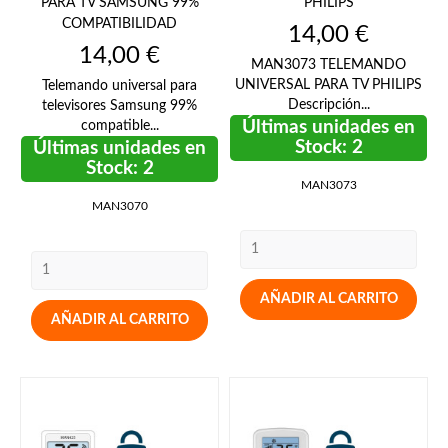
PARA TV SAMSUNG 99%
PHILIPS
COMPATIBILIDAD
Precio
14,00 €
Precio
14,00 €
MAN3073 TELEMANDO
UNIVERSAL PARA TV PHILIPS
Telemando universal para
Descripción...
televisores Samsung 99%
Últimas unidades en
compatible...
Stock: 2
Últimas unidades en
Stock: 2
MAN3073
MAN3070
AÑADIR AL CARRITO
AÑADIR AL CARRITO