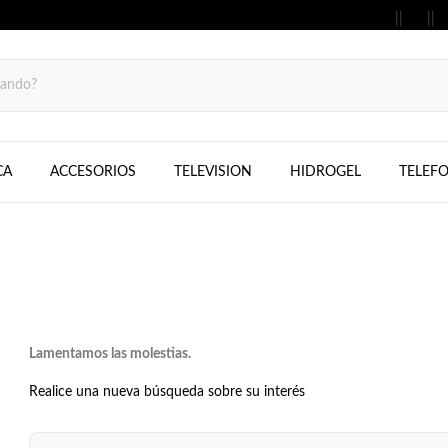
MOVILES, FIJOS, TELEFONOS, SAMS
CA
ACCESORIOS
TELEVISION
HIDROGEL
TELEF
Lamentamos las molestias.
Realice una nueva búsqueda sobre su interés