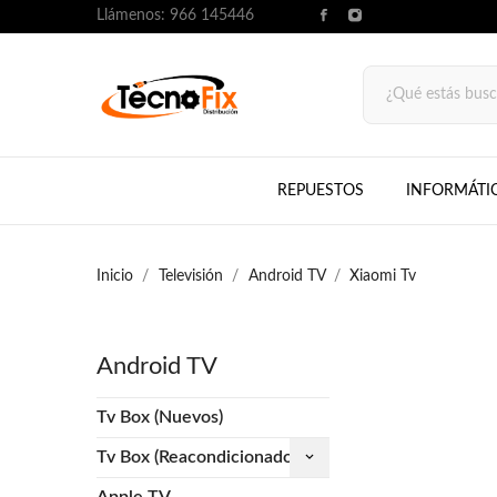
Llámenos:
966 145446
REPUESTOS
INFORMÁTI
Inicio
Televisión
Android TV
Xiaomi Tv
Android TV
Tv Box (Nuevos)
Tv Box (Reacondicionados)
keyboard_arrow_down
Apple TV