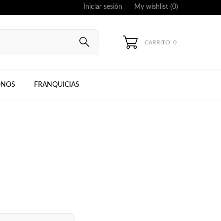
Iniciar sesión
My wishlist (
0
)
CARRITO: 0
UNG, IPHONE
ONOS
FRANQUICIAS