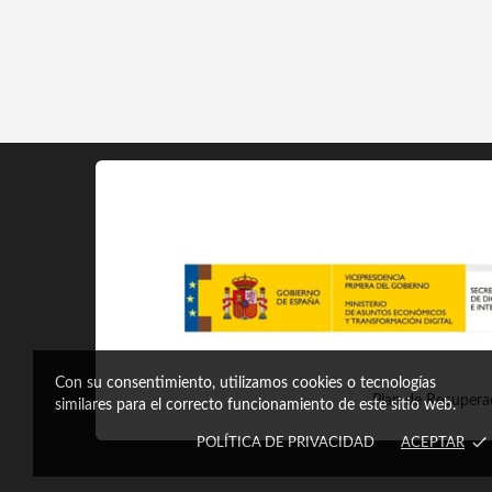
Con su consentimiento, utilizamos cookies o tecnologías
Plan de Recuperac
similares para el correcto funcionamiento de este sitio web.
done
POLÍTICA DE PRIVACIDAD
ACEPTAR