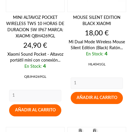
MINI ALTAVOZ POCKET
MOUSE SILENT EDITION
WIRELESS TWS 10 HORAS DE
BLACK XIAOMI
DURACION 5W IP67 MARCA:
Precio
18,00 €
XIAOMI QBH4269GL
Mi Dual Mode Wireless Mouse
Precio
24,90 €
Silent Edition (Black) Ratón...
4
En Stock:
Xiaomi Sound Pocket - Altavoz
portátil mini con conexión...
HL4041GL
4
En Stock:
QBJH4269GL
AÑADIR AL CARRITO
AÑADIR AL CARRITO