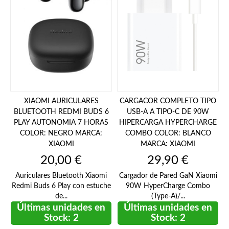
XIAOMI AURICULARES
CARGACOR COMPLETO TIPO
BLUETOOTH REDMI BUDS 6
USB-A A TIPO-C DE 90W
PLAY AUTONOMIA 7 HORAS
HIPERCARGA HYPERCHARGE
COLOR: NEGRO MARCA:
COMBO COLOR: BLANCO
XIAOMI
MARCA: XIAOMI
Precio
Precio
20,00 €
29,90 €
Auriculares Bluetooth Xiaomi
Cargador de Pared GaN Xiaomi
Redmi Buds 6 Play con estuche
90W HyperCharge Combo
de...
(Type-A)/...
Últimas unidades en
Últimas unidades en
Stock: 2
Stock: 2