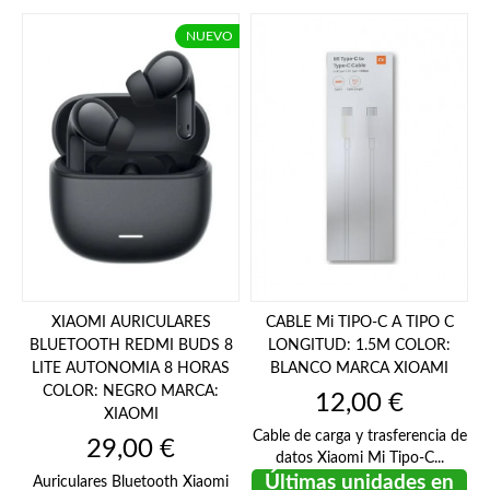
NUEVO
XIAOMI AURICULARES
CABLE Mi TIPO-C A TIPO C
BLUETOOTH REDMI BUDS 8
LONGITUD: 1.5M COLOR:
LITE AUTONOMIA 8 HORAS
BLANCO MARCA XIOAMI
COLOR: NEGRO MARCA:
Precio
12,00 €
XIAOMI
Cable de carga y trasferencia de
Precio
29,00 €
datos Xiaomi Mi Tipo-C...
Últimas unidades en
Auriculares Bluetooth Xiaomi