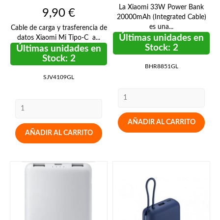
La Xiaomi 33W Power Bank
Precio
9,90 €
20000mAh (Integrated Cable)
es una...
Cable de carga y trasferencia de
Últimas unidades en
datos Xiaomi Mi Tipo-C a...
Stock: 2
Últimas unidades en
Stock: 2
BHR8851GL
SJV4109GL
AÑADIR AL CARRITO
AÑADIR AL CARRITO