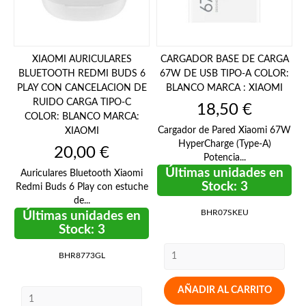
XIAOMI AURICULARES
CARGADOR BASE DE CARGA
BLUETOOTH REDMI BUDS 6
67W DE USB TIPO-A COLOR:
PLAY CON CANCELACION DE
BLANCO MARCA : XIAOMI
RUIDO CARGA TIPO-C
Precio
18,50 €
COLOR: BLANCO MARCA:
Cargador de Pared Xiaomi 67W
XIAOMI
HyperCharge (Type-A)
Precio
20,00 €
Potencia...
Últimas unidades en
Auriculares Bluetooth Xiaomi
Stock: 3
Redmi Buds 6 Play con estuche
de...
BHR07SKEU
Últimas unidades en
Stock: 3
BHR8773GL
AÑADIR AL CARRITO