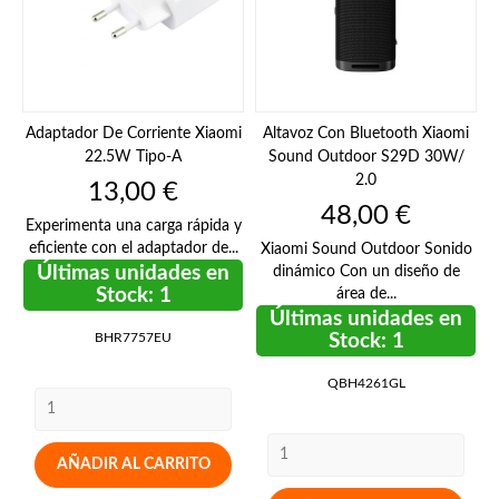
Adaptador De Corriente Xiaomi
Altavoz Con Bluetooth Xiaomi
22.5W Tipo-A
Sound Outdoor S29D 30W/
2.0
Precio
13,00 €
Precio
48,00 €
Experimenta una carga rápida y
eficiente con el adaptador de...
Xiaomi Sound Outdoor Sonido
Últimas unidades en
dinámico Con un diseño de
Stock: 1
área de...
Últimas unidades en
BHR7757EU
Stock: 1
QBH4261GL
AÑADIR AL CARRITO