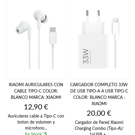
XIAOMI AURICULARES CON
CARGADOR COMPLETO 33W
CABLE TIPO-C COLOR:
DE USB TIPO-A A USB TIPO-C
BLANCO MARCA: XIAOMI
COLOR: BLANCO MARCA :
XIAOMI
Precio
12,90 €
Precio
20,00 €
Auriculares cable a Tipo-C con
boton de volumen y
Cargador de Pared Xiaomi
microfono...
Charging Combo (Tipo-A)/
5
En Stock:
1xUSB +...