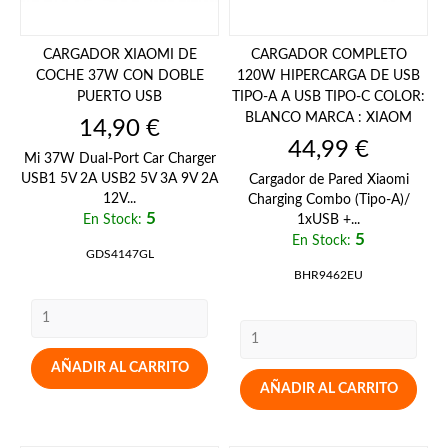
CARGADOR XIAOMI DE
CARGADOR COMPLETO
COCHE 37W CON DOBLE
120W HIPERCARGA DE USB
PUERTO USB
TIPO-A A USB TIPO-C COLOR:
BLANCO MARCA : XIAOM
Precio
14,90 €
Precio
44,99 €
Mi 37W Dual-Port Car Charger
USB1 5V 2A USB2 5V 3A 9V 2A
Cargador de Pared Xiaomi
12V...
Charging Combo (Tipo-A)/
5
En Stock:
1xUSB +...
5
En Stock:
GDS4147GL
BHR9462EU
AÑADIR AL CARRITO
AÑADIR AL CARRITO