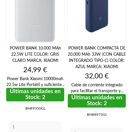
POWER BANK 10.000 MAh
POWER BANK COMPACTA DE
22.5W LITE COLOR: GRIS
20.000 MAh 33W (CON CABLE
CLARO MARCA: XIAOMI
INTEGRADO TIPO-C) COLOR:
AZUL MARCA: XIAOMI
Precio
24,99 €
Precio
32,00 €
Power Bank Xiaomi 10000mah
22.5w Lite Portátil y suficiente...
Cable de corriente integrado
Últimas unidades en
para facilitar el transporte y...
Stock: 2
Últimas unidades en
Stock: 2
BHR9350GL
BHR8975GL