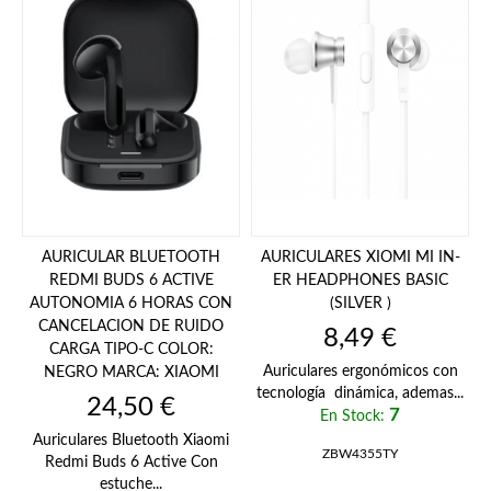
AURICULAR BLUETOOTH
AURICULARES XIOMI MI IN-
REDMI BUDS 6 ACTIVE
ER HEADPHONES BASIC
AUTONOMIA 6 HORAS CON
(SILVER )
CANCELACION DE RUIDO
Precio
8,49 €
CARGA TIPO-C COLOR:
Auriculares ergonómicos con
NEGRO MARCA: XIAOMI
tecnología dinámica, ademas...
Precio
24,50 €
7
En Stock:
Auriculares Bluetooth Xiaomi
ZBW4355TY
Redmi Buds 6 Active Con
estuche...