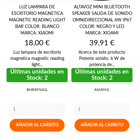
LUZ LAMPARA DE
ALTAVOZ MINI BLUETOOTH
ESCRITORIO MAGNETICA
SPEAKER SALIDA DE SONIDO
MAGNETIC READING LIGHT
OMNIDIRECCIONAL 6W IP67
BAR COLOR: BLANCO
COLOR: NEGRO Y LED
MARCA: XIAOMI
MARCA: XIOAMI
Precio
Precio
18,00 €
39,91 €
Luz lampara de escritorio
Acerca de este producto
magnetica magnetic reading
Potente sonido: 6 W de
light...
potencia de...
Últimas unidades en
Últimas unidades en
Stock: 2
Stock: 2
BHR8956GL
ASM01G
AÑADIR AL CARRITO
AÑADIR AL CARRITO