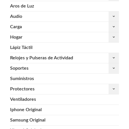
Aros de Luz
Audio
keyboard_arrow_down
Carga
keyboard_arrow_down
Hogar
keyboard_arrow_down
Lápiz Táctil
Relojes y Pulseras de Actividad
keyboard_arrow_down
Soportes
keyboard_arrow_down
Suministros
Protectores
keyboard_arrow_down
Ventiladores
Iphone Original
Samsung Original