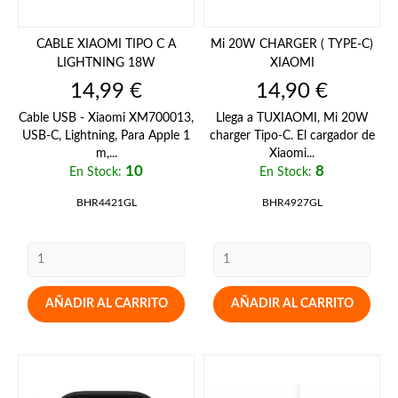
CABLE XIAOMI TIPO C A
Mi 20W CHARGER ( TYPE-C)
LIGHTNING 18W
XIAOMI
Precio
Precio
14,99 €
14,90 €
Cable USB - Xiaomi XM700013,
Llega a TUXIAOMI, Mi 20W
USB-C, Lightning, Para Apple 1
charger Tipo-C. El cargador de
m,...
Xiaomi...
10
8
En Stock:
En Stock:
BHR4421GL
BHR4927GL
AÑADIR AL CARRITO
AÑADIR AL CARRITO