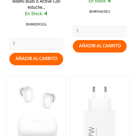
4
En Stock:
Redmi Buds 6 Active Con
estuche...
BHR9465EU
4
En Stock:
BHR8391GL
AÑADIR AL CARRITO
AÑADIR AL CARRITO