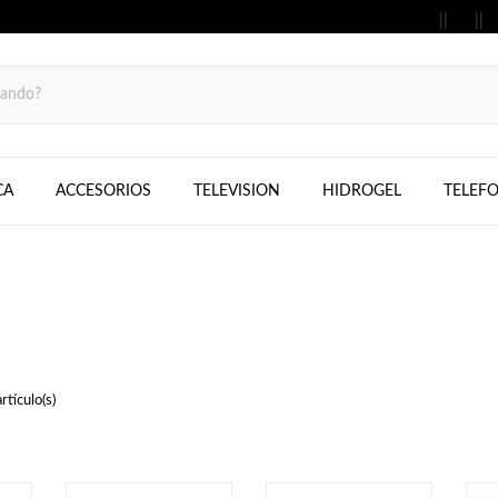
MOVILES, FIJOS, TELEFONOS, SAMS
CA
ACCESORIOS
TELEVISION
HIDROGEL
TELEF
tículo(s)