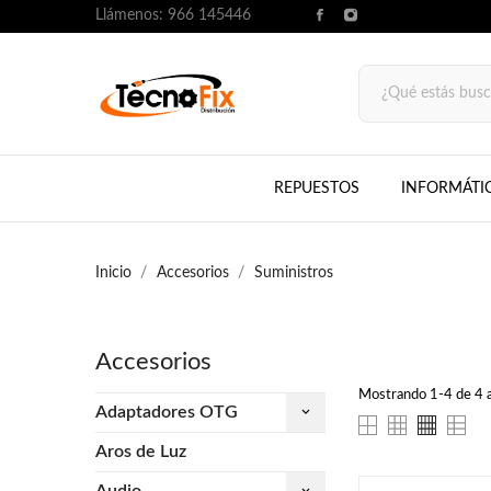
Llámenos:
966 145446
REPUESTOS
INFORMÁTI
Inicio
Accesorios
Suministros
Accesorios
Mostrando 1-4 de 4 ar
Adaptadores OTG
keyboard_arrow_down
Aros de Luz
Audio