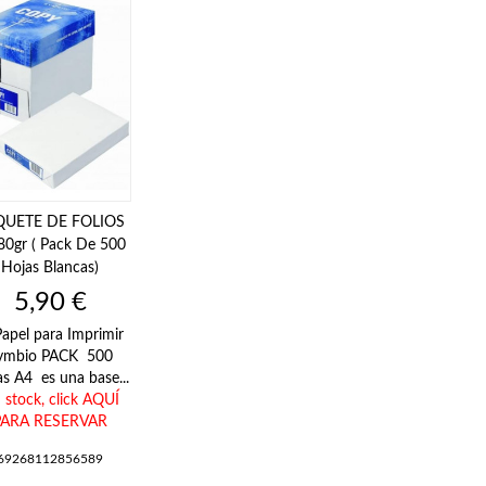
QUETE DE FOLIOS
80gr ( Pack De 500
Hojas Blancas)
Precio
5,90 €
Papel para Imprimir
ymbio PACK 500
s A4 es una base...
n stock,
click AQUÍ
PARA RESERVAR
69268112856589