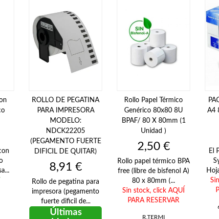
Con
ROLLO DE PEGATINA
Rollo Papel Térmico
PA
co
PARA IMPRESORA
Genérico 80x80 8U
A4 
MODELO:
BPAF/ 80 X 80mm (1
NDCK22205
Unidad )
(PEGAMENTO FUERTE
Precio
2,50 €
 con
El 
DIFICIL DE QUITAR)
o
S
Rollo papel térmico BPA
Precio
8,91 €
a...
Hoja
free (libre de bisfenol A)
7
Si
80 x 80mm (...
Rollo de pegatina para
Sin stock,
click AQUÍ
impresora (pegamento
PARA RESERVAR
fuerte dificil de...
Últimas
R.TERMI