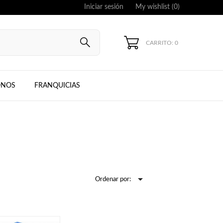
Iniciar sesión
My wishlist (
0
)
CARRITO: 0
UNG, IPHONE
ONOS
FRANQUICIAS

Ordenar por: