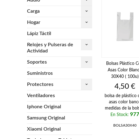
keyboard_arrow_down
Carga
keyboard_arrow_down
Hogar
keyboard_arrow_down
Lápiz Táctil
Relojes y Pulseras de
keyboard_arrow_down
Actividad
Soportes
keyboard_arrow_down
Bolsas Plástico 
Asas Color Blan
Suministros
30X40 ( 100u)
Protectores
keyboard_arrow_down
Precio
4,50 €
Ventiladores
bolsa de plástico
asas color banc
Iphone Original
medidas de la bols
97
En Stock:
Samsung Original
BOLSA30X40
Xiaomi Original