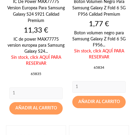
IC De Power MAX77775
Boton Volumen Negro Para
Version Europea Para Samsung
Samsung Galaxy Z Fold 6 5G
Galaxy S24 S921 Calidad
F956 Calidad Premium
Premium
Precio
1,77 €
Precio
11,33 €
Boton volumen negro para
Samsung Galaxy Z Fold 6 5G
IC de power MAX77775
F956...
version europea para Samsung
Sin stock,
click AQUÍ PARA
Galaxy S24...
RESERVAR
Sin stock,
click AQUÍ PARA
RESERVAR
65834
65835
AÑADIR AL CARRITO
AÑADIR AL CARRITO