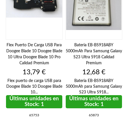
Flex Puerto De Carga USB Para
Bateria EB-BS918ABY
Doogee Blade 10 Doogee Blade
5000mAh Para Samsung Galaxy
10 Ultra Doogee Blade 10 Pro
S23 Ultra S918 Calidad
Calidad Premium
Premium
Precio
Precio
13,79 €
12,68 €
Flex puerto de carga USB para
Bateria EB-BS918ABY
Doogee Blade 10 Doogee Blade
5000mAh para Samsung Galaxy
10...
S23 Ultra S918...
Últimas unidades en
Últimas unidades en
Stock: 1
Stock: 1
65753
65873