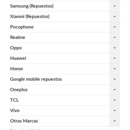
Samsung (Repuestos)
keyboard_arrow_down
Xiaomi (Repuestos)
keyboard_arrow_down
Pocophone
keyboard_arrow_down
Realme
keyboard_arrow_down
Oppo
keyboard_arrow_down
Huawei
keyboard_arrow_down
Honor
keyboard_arrow_down
Google mobile repuestos
keyboard_arrow_down
Oneplus
keyboard_arrow_down
TCL
keyboard_arrow_down
Vivo
keyboard_arrow_down
Otras Marcas
keyboard_arrow_down