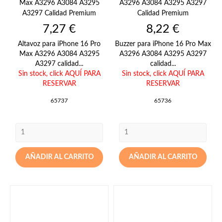
Max A3296 A3084 A3295
A3296 A3084 A3295 A3297
A3297 Calidad Premium
Calidad Premium
Precio
Precio
7,27 €
8,22 €
Altavoz para iPhone 16 Pro
Buzzer para iPhone 16 Pro Max
Max A3296 A3084 A3295
A3296 A3084 A3295 A3297
A3297 calidad...
calidad...
Sin stock,
click AQUÍ PARA
Sin stock,
click AQUÍ PARA
RESERVAR
RESERVAR
65737
65736
AÑADIR AL CARRITO
AÑADIR AL CARRITO