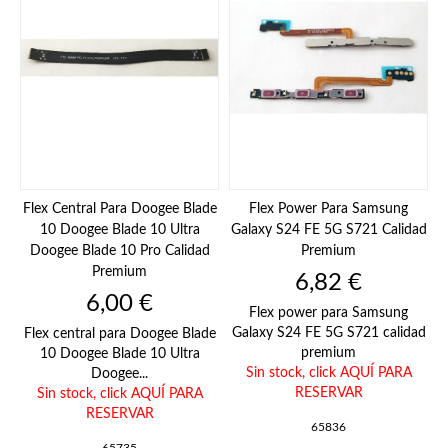
Flex Central Para Doogee Blade
Flex Power Para Samsung
10 Doogee Blade 10 Ultra
Galaxy S24 FE 5G S721 Calidad
Doogee Blade 10 Pro Calidad
Premium
Premium
Precio
6,82 €
Precio
6,00 €
Flex power para Samsung
Galaxy S24 FE 5G S721 calidad
Flex central para Doogee Blade
premium
10 Doogee Blade 10 Ultra
Sin stock,
click AQUÍ PARA
Doogee...
RESERVAR
Sin stock,
click AQUÍ PARA
RESERVAR
65836
65735