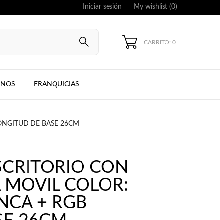
Iniciar sesión
My wishlist (
0
)
CARRITO: 0
UNG, IPHONE
ONOS
FRANQUICIAS
LONGITUD DE BASE 26CM
SCRITORIO CON
 MOVIL COLOR:
NCA + RGB