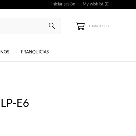
Iniciar sesión
My wishlist (
0
)
CARRITO: 0
UNG, IPHONE
ONOS
FRANQUICIAS
 LP-E6