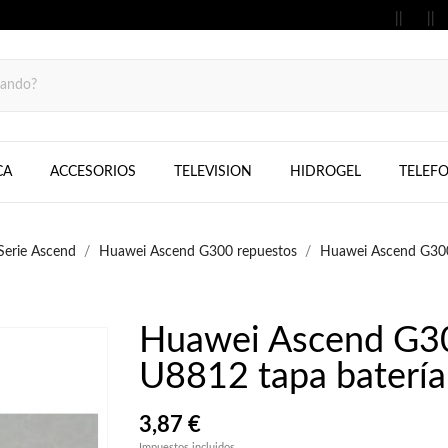
MOVILES, FIJOS, TELEFONOS, SAMS
CA
ACCESORIOS
TELEVISION
HIDROGEL
TELEF
Serie Ascend
Huawei Ascend G300 repuestos
Huawei Ascend G300
Huawei Ascend G
U8812 tapa batería
3,87 €
Impuestos incluidos