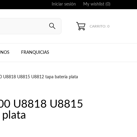
Iniciar sesión
My wishlist (
0
)
CARRITO: 0
UNG, IPHONE
ONOS
FRANQUICIAS
 U8818 U8815 U8812 tapa batería plata
300 U8818 U8815
 plata