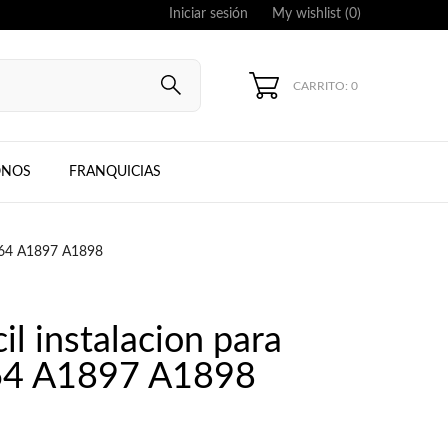
Iniciar sesión
My wishlist (
0
)
CARRITO: 0
UNG, IPHONE
ONOS
FRANQUICIAS
A1864 A1897 A1898
cil instalacion para
864 A1897 A1898