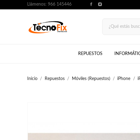
Llámenos:
966 145446
REPUESTOS
INFORMÁTI
Inicio
Repuestos
Móviles (Repuestos)
iPhone
i