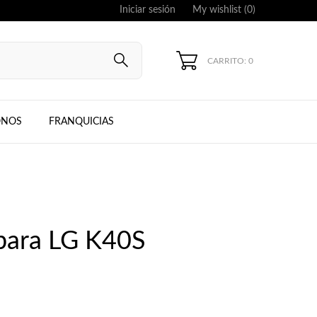
Iniciar sesión
My wishlist (
0
)
CARRITO: 0
UNG, IPHONE
ONOS
FRANQUICIAS
 para LG K40S