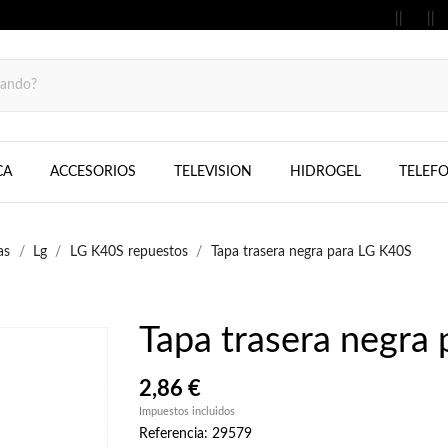
MOVILES, FIJOS, TELEFONOS, SAMS
CA
ACCESORIOS
TELEVISION
HIDROGEL
TELEF
as
Lg
LG K40S repuestos
Tapa trasera negra para LG K40S
Tapa trasera negra
2,86 €
Impuestos incluidos
Referencia: 29579