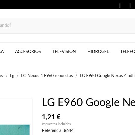
MOVILES, FIJOS, TELEFONOS, SAMS
CA
ACCESORIOS
TELEVISION
HIDROGEL
TELEF
as
Lg
LG Nexus 4 E960 repuestos
LG E960 Google Nexus 4 adh
LG E960 Google Ne
1,21 €
Impuestos incluidos
Referencia: 8644