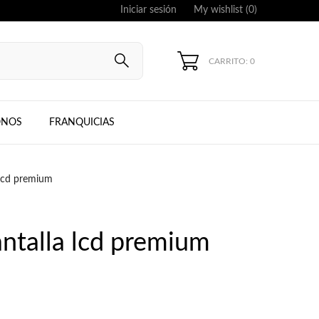
Iniciar sesión
My wishlist (
0
)
CARRITO: 0
UNG, IPHONE
ONOS
FRANQUICIAS
 lcd premium
ntalla lcd premium