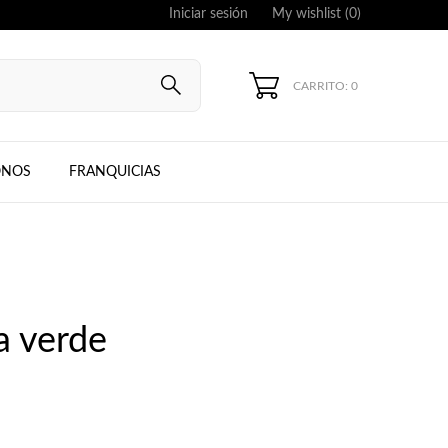
Iniciar sesión
My wishlist (
0
)
CARRITO: 0
UNG, IPHONE
ONOS
FRANQUICIAS
a verde