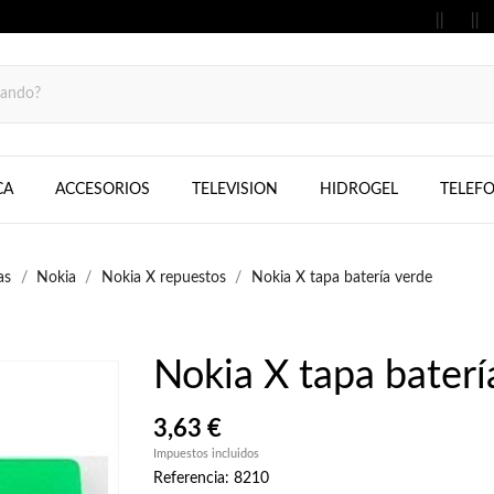
MOVILES, FIJOS, TELEFONOS, SAMS
CA
ACCESORIOS
TELEVISION
HIDROGEL
TELEF
as
Nokia
Nokia X repuestos
Nokia X tapa batería verde
Nokia X tapa baterí
3,63 €
Impuestos incluidos
Referencia: 8210