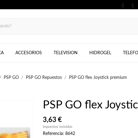
MOVILES, FIJOS, TELEFONOS, SAMS
CA
ACCESORIOS
TELEVISION
HIDROGEL
TELEF
PSP GO
PSP GO Repuestos
PSP GO flex Joystick premium
PSP GO flex Joysti
3,63 €
Impuestos incluidos
Referencia: 8642