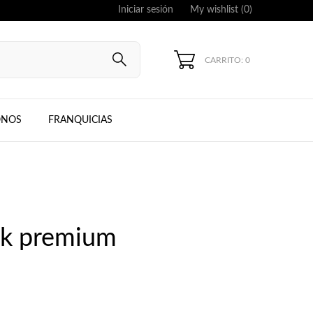
Iniciar sesión
My wishlist (
0
)
CARRITO: 0
UNG, IPHONE
ONOS
FRANQUICIAS
ck premium