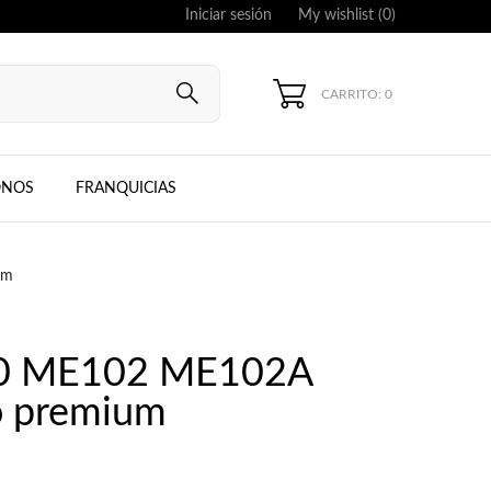
Iniciar sesión
My wishlist (
0
)
CARRITO: 0
UNG, IPHONE
ONOS
FRANQUICIAS
um
0 ME102 ME102A
ro premium