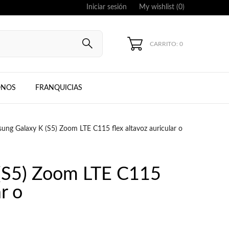
Iniciar sesión
My wishlist (
0
)
CARRITO: 0
UNG, IPHONE
ONOS
FRANQUICIAS
ung Galaxy K (S5) Zoom LTE C115 flex altavoz auricular o
(S5) Zoom LTE C115
r o