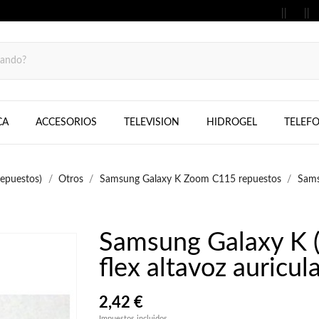
MOVILES, FIJOS, TELEFONOS, SAMS
CA
ACCESORIOS
TELEVISION
HIDROGEL
TELEF
epuestos)
Otros
Samsung Galaxy K Zoom C115 repuestos
Sams
Samsung Galaxy K 
flex altavoz auricula
2,42 €
Impuestos incluidos