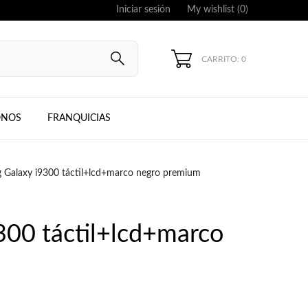
Iniciar sesión
My wishlist (
0
)
CARRITO: 0
UNG, IPHONE
ONOS
FRANQUICIAS
Galaxy i9300 táctil+lcd+marco negro premium
00 táctil+lcd+marco