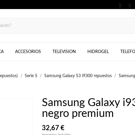
MOVILES, FIJOS, TELEFONOS, SAMS
CA
ACCESORIOS
TELEVISION
HIDROGEL
TELEF
epuestos)
Serie S
Samsung Galaxy S3 i9300 repuestos
Samsung 
Samsung Galaxy i93
negro premium
32,67 €
Impuestos incluidos