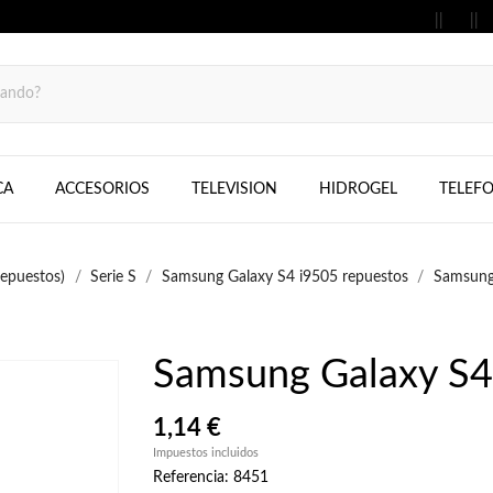
MOVILES, FIJOS, TELEFONOS, SAMS
CA
ACCESORIOS
TELEVISION
HIDROGEL
TELEF
epuestos)
Serie S
Samsung Galaxy S4 i9505 repuestos
Samsung 
Samsung Galaxy S4 
1,14 €
Impuestos incluidos
Referencia: 8451