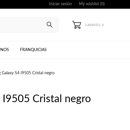
Iniciar sesión
My wishlist (
0
)
CARRITO: 0
UNG, IPHONE
ONOS
FRANQUICIAS
Galaxy S4 I9505 Cristal negro
I9505 Cristal negro