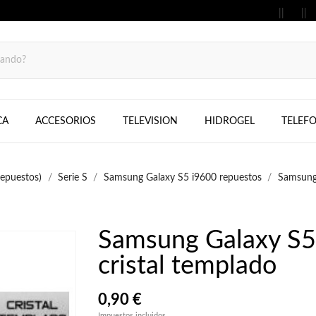
MOVILES, FIJOS, TELEFONOS, SAMS
CA
ACCESORIOS
TELEVISION
HIDROGEL
TELEF
epuestos)
Serie S
Samsung Galaxy S5 i9600 repuestos
Samsung 
Samsung Galaxy S5 
cristal templado
0,90 €
Impuestos incluidos