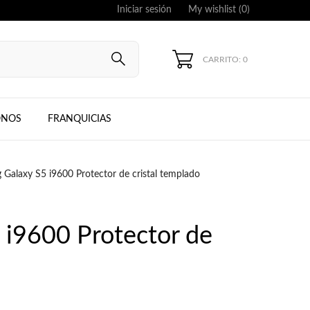
Iniciar sesión
My wishlist (
0
)
CARRITO: 0
UNG, IPHONE
ONOS
FRANQUICIAS
Galaxy S5 i9600 Protector de cristal templado
i9600 Protector de