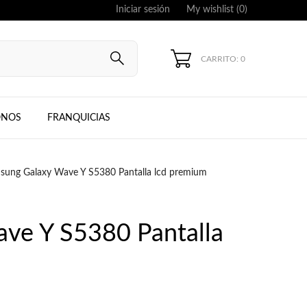
Iniciar sesión
My wishlist (
0
)
CARRITO: 0
UNG, IPHONE
ONOS
FRANQUICIAS
sung Galaxy Wave Y S5380 Pantalla lcd premium
ve Y S5380 Pantalla