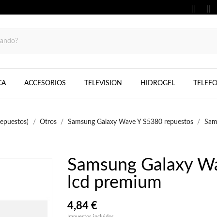
MOVILES, FIJOS, TELEFONOS, SAMS
CA
ACCESORIOS
TELEVISION
HIDROGEL
TELEF
epuestos)
Otros
Samsung Galaxy Wave Y S5380 repuestos
Sam
Samsung Galaxy Wa
lcd premium
4,84 €
Impuestos incluidos