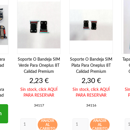
ara
Soporte O Bandeja SIM
Soporte O Bandeja SIM
Tapa
dad
Verde Para Oneplus 8T
Plata Para Oneplus 8T
Calidad Premium
Calidad Premium
Precio
Precio
2,23 €
2,30 €
ara
Sin stock,
click AQUÍ
Sin stock,
click AQUÍ
Si
ad
PARA RESERVAR
PARA RESERVAR
34117
34116
n
AÑADIR
AÑADIR
AL
AL
CARRITO
CARRITO