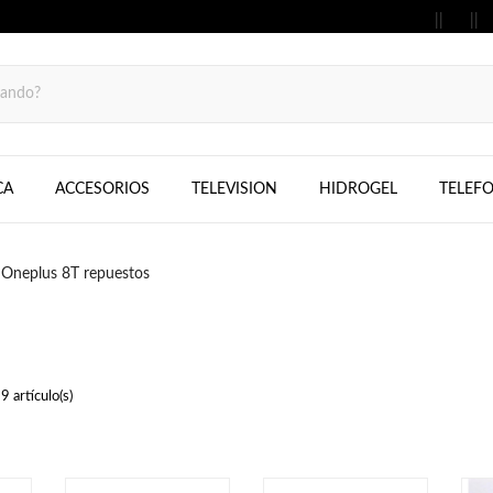
MOVILES, FIJOS, TELEFONOS, SAMS
CA
ACCESORIOS
TELEVISION
HIDROGEL
TELEF
Oneplus 8T repuestos
 artículo(s)