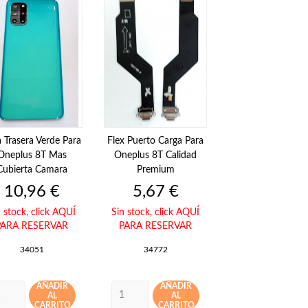
 Trasera Verde Para
Flex Puerto Carga Para
Oneplus 8T Mas
Oneplus 8T Calidad
Cubierta Camara
Premium
Precio
Precio
10,96 €
5,67 €
n stock,
click AQUÍ
Sin stock,
click AQUÍ
PARA RESERVAR
PARA RESERVAR
34051
34772
AÑADIR
AÑADIR
AL
AL
CARRITO
CARRITO