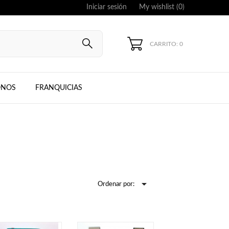
Iniciar sesión
My wishlist (
0
)
CARRITO: 0
UNG, IPHONE
ONOS
FRANQUICIAS

Ordenar por: