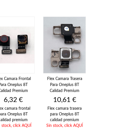
ex Camara Frontal
Flex Camara Trasera
Para Oneplus 8T
Para Oneplus 8T
Calidad Premium
Calidad Premium
Precio
Precio
6,32 €
10,61 €
ex camara frontal
Flex camara trasera
para Oneplus 8T
para Oneplus 8T
calidad premium
calidad premium
n stock,
click AQUÍ
Sin stock,
click AQUÍ