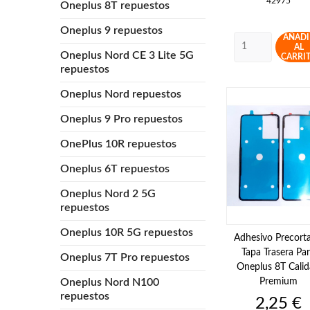
42975
Oneplus 8T repuestos
Oneplus 9 repuestos
AÑADI
AL
Oneplus Nord CE 3 Lite 5G
CARRI
repuestos
Oneplus Nord repuestos
Oneplus 9 Pro repuestos
OnePlus 10R repuestos
Oneplus 6T repuestos
Oneplus Nord 2 5G
repuestos
Oneplus 10R 5G repuestos
Adhesivo Precort
Tapa Trasera Pa
Oneplus 7T Pro repuestos
Oneplus 8T Cali
Premium
Oneplus Nord N100
repuestos
Precio
2,25 €