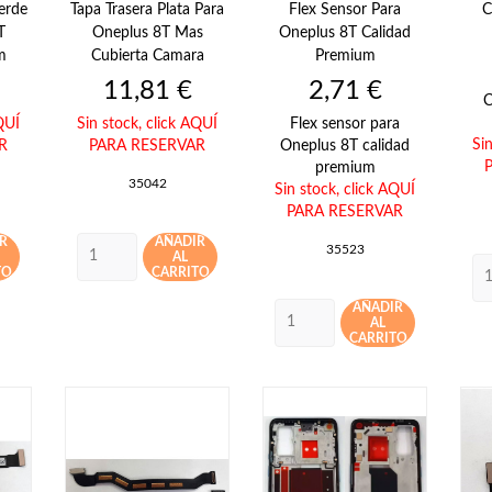
erde
Tapa Trasera Plata Para
Flex Sensor Para
C
T
Oneplus 8T Mas
Oneplus 8T Calidad
m
Cubierta Camara
Premium
Precio
Precio
11,81 €
2,71 €
C
QUÍ
Sin stock,
click AQUÍ
Flex sensor para
Si
R
PARA RESERVAR
Oneplus 8T calidad
premium
35042
Sin stock,
click AQUÍ
PARA RESERVAR
R
AÑADIR
35523
AL
TO
CARRITO
AÑADIR
AL
CARRITO