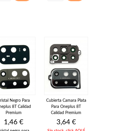
ristal Negro Para
Cubierta Camara Plata
eplus 8T Calidad
Para Oneplus 8T
Premium
Calidad Premium
Precio
Precio
1,46 €
3,64 €
ristal negro para
Sin stock,
click AQUÍ