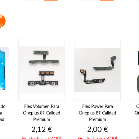
R
TO
ado
Flex Volumen Para
Flex Power Para
C
ra
Oneplus 8T Calidad
Oneplus 8T Calidad
On
dad
Premium
Premium
Precio
Precio
2,12 €
2,00 €
Sin stock,
click AQUÍ
Sin stock,
click AQUÍ
C