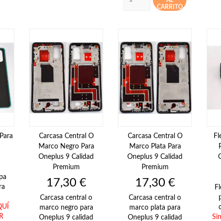
CARRITO
 Para
Carcasa Central O
Carcasa Central O
Fl
Marco Negro Para
Marco Plata Para
Oneplus 9 Calidad
Oneplus 9 Calidad
Premium
Premium
apa
Precio
Precio
17,30 €
17,30 €
ra
Fl
Carcasa central o
Carcasa central o
QUÍ
marco negro para
marco plata para
R
Si
Oneplus 9 calidad
Oneplus 9 calidad