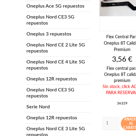
Oneplus Ace 5G repuestos
Oneplus Nord CE3 5G
repuestos
Oneplus 3 repuestos
Flex Central Par
Oneplus 8T Cali
Oneplus Nord CE 2 Lite 5G
Premium
repuestos
Precio
3,56 €
Oneplus Nord CE 4 Lite 5G
repuestos
Flex central par
Oneplus 8T calid
Oneplus 12R repuestos
premium
Sin stock,
click A
Oneplus Nord CE3 5G
PARA RESERVA
repuestos
36329
Serie Nord
Oneplus 12R repuestos
AÑADI
AL
CARRI
Oneplus Nord CE 3 Lite 5G
repuestos