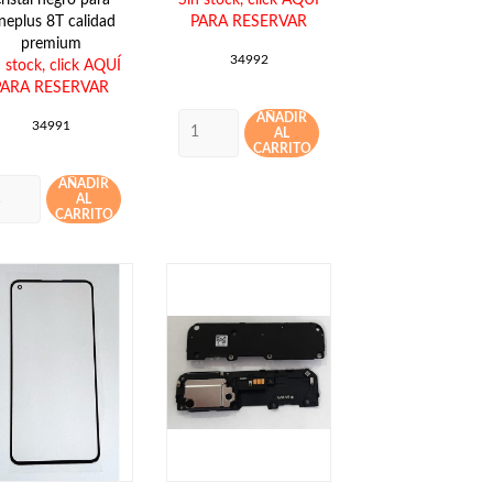
neplus 8T calidad
PARA RESERVAR
premium
34992
n stock,
click AQUÍ
PARA RESERVAR
AÑADIR
34991
AL
CARRITO
AÑADIR
AL
CARRITO