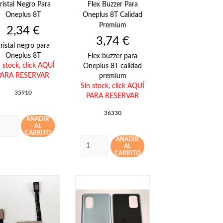
ristal Negro Para
Flex Buzzer Para
Oneplus 8T
Oneplus 8T Calidad
Premium
Precio
2,34 €
Precio
3,74 €
ristal negro para
Oneplus 8T
Flex buzzer para
n stock,
click AQUÍ
Oneplus 8T calidad
PARA RESERVAR
premium
Sin stock,
click AQUÍ
35910
PARA RESERVAR
36330
AÑADIR
AL
CARRITO
AÑADIR
AL
CARRITO