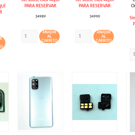
PARA RESERVAR
PARA RESERVAR
O
QUÍ
R
34989
34990
Si
AÑADIR
AÑADIR
AL
AL
R
CARRITO
CARRITO
TO