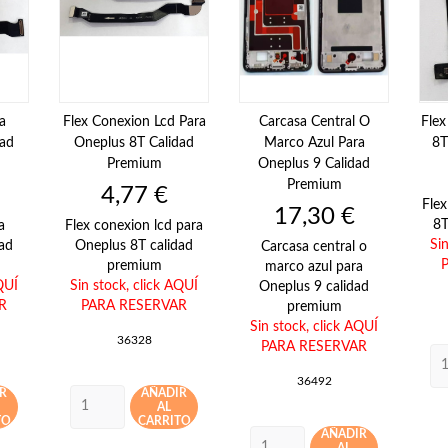
a
Flex Conexion Lcd Para
Carcasa Central O
Flex
dad
Oneplus 8T Calidad
Marco Azul Para
8T
Premium
Oneplus 9 Calidad
Premium
Precio
4,77 €
Flex
Precio
17,30 €
8T
a
Flex conexion lcd para
Si
ad
Oneplus 8T calidad
Carcasa central o
premium
marco azul para
QUÍ
Sin stock,
click AQUÍ
Oneplus 9 calidad
R
PARA RESERVAR
premium
Sin stock,
click AQUÍ
36328
PARA RESERVAR
36492
R
AÑADIR
AL
TO
CARRITO
AÑADIR
AL