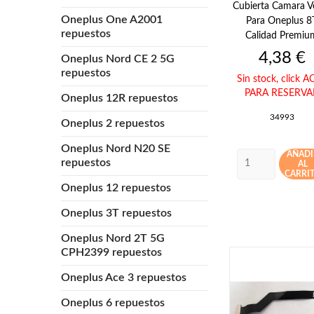
Cubierta Camara V
Oneplus One A2001
Para Oneplus 8
repuestos
Calidad Premiu
Precio
4,38 €
Oneplus Nord CE 2 5G
repuestos
Sin stock,
click A
PARA RESERVA
Oneplus 12R repuestos
34993
Oneplus 2 repuestos
Oneplus Nord N20 SE
AÑADI
repuestos
AL
CARRI
Oneplus 12 repuestos
Oneplus 3T repuestos
Oneplus Nord 2T 5G
CPH2399 repuestos
Oneplus Ace 3 repuestos
Oneplus 6 repuestos