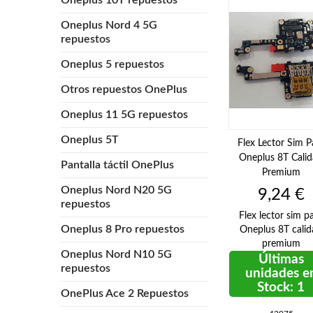
Oneplus Nord 4 5G
repuestos
Oneplus 5 repuestos
Otros repuestos OnePlus
Oneplus 11 5G repuestos
Oneplus 5T
Flex Lector Sim P
Oneplus 8T Cali
Pantalla táctil OnePlus
Premium
Oneplus Nord N20 5G
Precio
9,24 €
repuestos
Flex lector sim p
Oneplus 8 Pro repuestos
Oneplus 8T calid
premium
Oneplus Nord N10 5G
Últimas
repuestos
unidades e
Stock: 1
OnePlus Ace 2 Repuestos