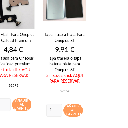
 Flash Para Oneplus
Tapa Trasera Plata Para
 Calidad Premium
Oneplus 8T
Precio
Precio
4,84 €
9,91 €
 flash para Oneplus
Tapa trasera o tapa
 calidad premium
bateria plata para
n stock,
click AQUÍ
Oneplus 8T
PARA RESERVAR
Sin stock,
click AQUÍ
PARA RESERVAR
36593
37962
AÑADIR
AL
AÑADIR
CARRITO
AL
CARRITO