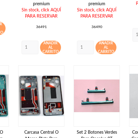
premium
premium
Sin stock,
click AQUÍ
Sin stock,
click AQUÍ
PARA RESERVAR
PARA RESERVAR
R
36491
36490
TO
AÑADIR
AÑADIR
AL
AL
CARRITO
CARRITO
 O
Carcasa Central O
Set 2 Botones Verdes
Co