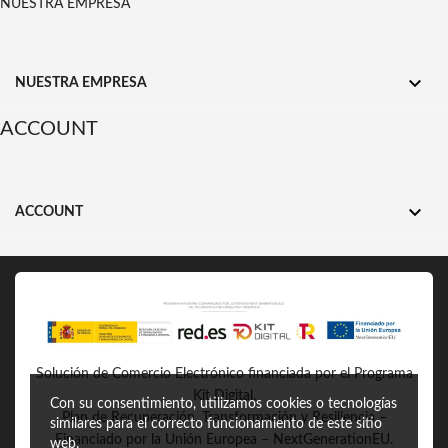
NUESTRA EMPRESA

NUESTRA EMPRESA
ACCOUNT

ACCOUNT
Solución de Comercio Electrónico financiada por el Programa
Kit Digital.
Con su consentimiento, utilizamos cookies o tecnologías
Plan de Recuperación, Transformación y Resiliencia –
similares para el correcto funcionamiento de este sitio
Financiado por la Unión Europea – NextGenerationEU.
web.