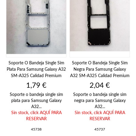
Soporte O Bandeja Single Sim
Soporte O Bandeja Single Sim
Plata Para Samsung Galaxy A32
Negra Para Samsung Galaxy
SM-A325 Calidad Premium
A32 SM-A325 Calidad Premium
Precio
Precio
1,79 €
2,04 €
Soporte o bandeja single sim
Soporte o bandeja single sim
plata para Samsung Galaxy
negra para Samsung Galaxy
A32...
A32...
Sin stock,
click AQUÍ PARA
Sin stock,
click AQUÍ PARA
RESERVAR
RESERVAR
45738
45737