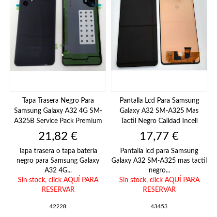
Tapa Trasera Negro Para
Pantalla Lcd Para Samsung
Samsung Galaxy A32 4G SM-
Galaxy A32 SM-A325 Mas
A325B Service Pack Premium
Tactil Negro Calidad Incell
Precio
Precio
21,82 €
17,77 €
Tapa trasera o tapa batería
Pantalla lcd para Samsung
negro para Samsung Galaxy
Galaxy A32 SM-A325 mas tactil
A32 4G...
negro...
Sin stock,
click AQUÍ PARA
Sin stock,
click AQUÍ PARA
RESERVAR
RESERVAR
42228
43453