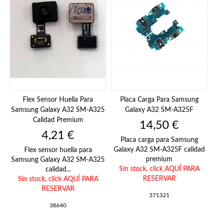
Flex Sensor Huella Para
Placa Carga Para Samsung
Samsung Galaxy A32 SM-A325
Galaxy A32 SM-A325F
Calidad Premium
Precio
14,50 €
Precio
4,21 €
Placa carga para Samsung
Galaxy A32 SM-A325F calidad
Flex sensor huella para
premium
Samsung Galaxy A32 SM-A325
Sin stock,
click AQUÍ PARA
calidad...
RESERVAR
Sin stock,
click AQUÍ PARA
RESERVAR
371321
38640