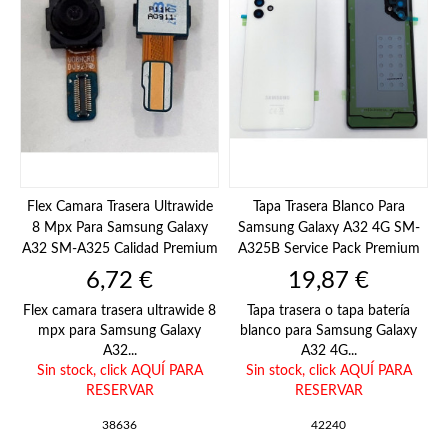
Flex Camara Trasera Ultrawide
Tapa Trasera Blanco Para
8 Mpx Para Samsung Galaxy
Samsung Galaxy A32 4G SM-
A32 SM-A325 Calidad Premium
A325B Service Pack Premium
Precio
Precio
6,72 €
19,87 €
Flex camara trasera ultrawide 8
Tapa trasera o tapa batería
mpx para Samsung Galaxy
blanco para Samsung Galaxy
A32...
A32 4G...
Sin stock,
click AQUÍ PARA
Sin stock,
click AQUÍ PARA
RESERVAR
RESERVAR
38636
42240