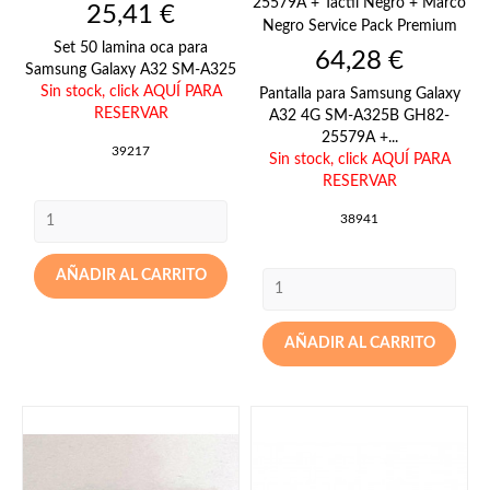
25579A + Táctil Negro + Marco
Precio
25,41 €
Negro Service Pack Premium
Set 50 lamina oca para
Precio
64,28 €
Samsung Galaxy A32 SM-A325
Sin stock,
click AQUÍ PARA
Pantalla para Samsung Galaxy
RESERVAR
A32 4G SM-A325B GH82-
25579A +...
39217
Sin stock,
click AQUÍ PARA
RESERVAR
38941
AÑADIR AL CARRITO
AÑADIR AL CARRITO