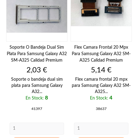
Soporte O Bandeja Dual Sim
Flex Camara Frontal 20 Mpx
Plata Para Samsung Galaxy A32
Para Samsung Galaxy A32 SM-
SM-A325 Calidad Premium
A325 Calidad Premium
Precio
Precio
2,03 €
5,14 €
Soporte o bandeja dual sim
Flex camara frontal 20 mpx
plata para Samsung Galaxy
para Samsung Galaxy A32 SM-
A32...
A325...
8
4
En Stock:
En Stock:
41397
38637