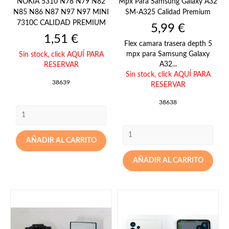
NOKIA 5310 N78 N79 N82
Mpx Para Samsung Galaxy A32
N85 N86 N87 N97 N97 MINI
SM-A325 Calidad Premium
7310C CALIDAD PREMIUM
Precio
5,99 €
Precio
1,51 €
Flex camara trasera depth 5
mpx para Samsung Galaxy
Sin stock,
click AQUÍ PARA
A32...
RESERVAR
Sin stock,
click AQUÍ PARA
38639
RESERVAR
38638
AÑADIR AL CARRITO
AÑADIR AL CARRITO