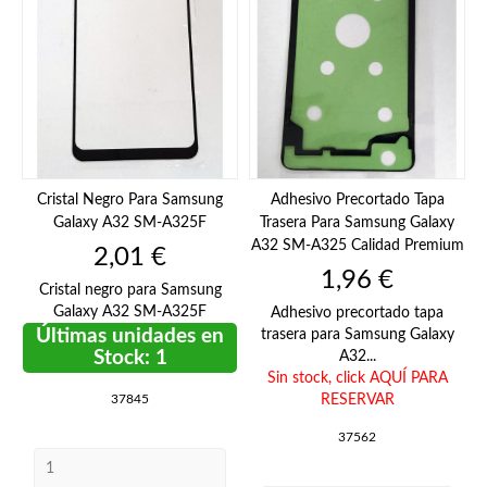
Cristal Negro Para Samsung
Adhesivo Precortado Tapa
Galaxy A32 SM-A325F
Trasera Para Samsung Galaxy
A32 SM-A325 Calidad Premium
Precio
2,01 €
Precio
1,96 €
Cristal negro para Samsung
Galaxy A32 SM-A325F
Adhesivo precortado tapa
Últimas unidades en
trasera para Samsung Galaxy
Stock: 1
A32...
Sin stock,
click AQUÍ PARA
37845
RESERVAR
37562