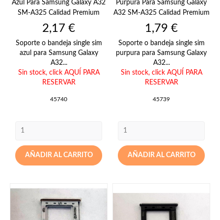
Azul Para Samsung Galaxy A32
Purpura Para Samsung Galaxy
SM-A325 Calidad Premium
A32 SM-A325 Calidad Premium
Precio
Precio
2,17 €
1,79 €
Soporte o bandeja single sim
Soporte o bandeja single sim
azul para Samsung Galaxy
purpura para Samsung Galaxy
A32...
A32...
Sin stock,
click AQUÍ PARA
Sin stock,
click AQUÍ PARA
RESERVAR
RESERVAR
45740
45739
AÑADIR AL CARRITO
AÑADIR AL CARRITO