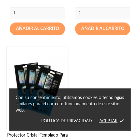
AÑADIR AL CARRITO
AÑADIR AL CARRITO
Con su consentimiento, utilizamos cookies o tecnologías
similares para el correcto funcionamiento de este sitio
web.
done
POLÍTICA DE PRIVACIDAD
ACEPTAR
Protector Cristal Templado Para