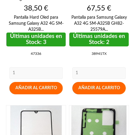
Precio
Precio
38,50 €
67,55 €
Pantalla Hard Oled para
Pantalla para Samsung Galaxy
Samsung Galaxy A32 4G SM-
A32 4G SM-A325B GH82-
A325B...
25579A...
Últimas unidades en
Últimas unidades en
Stock: 3
Stock: 2
47336
38941TX
AÑADIR AL CARRITO
AÑADIR AL CARRITO