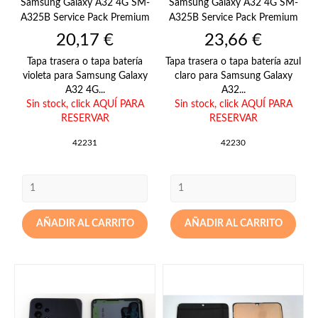
Samsung Galaxy A32 4G SM-
Samsung Galaxy A32 4G SM-
A325B Service Pack Premium
A325B Service Pack Premium
Precio
Precio
20,17 €
23,66 €
Tapa trasera o tapa batería
Tapa trasera o tapa batería azul
violeta para Samsung Galaxy
claro para Samsung Galaxy
A32 4G...
A32...
Sin stock,
click AQUÍ PARA
Sin stock,
click AQUÍ PARA
RESERVAR
RESERVAR
42231
42230
AÑADIR AL CARRITO
AÑADIR AL CARRITO