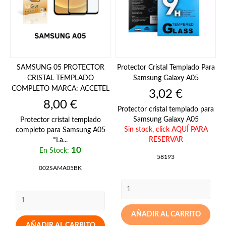
SAMSUNG 05 PROTECTOR
Protector Cristal Templado Para
CRISTAL TEMPLADO
Samsung Galaxy A05
COMPLETO MARCA: ACCETEL
Precio
3,02 €
Precio
8,00 €
Protector cristal templado para
Samsung Galaxy A05
Protector cristal templado
Sin stock,
click AQUÍ PARA
completo para Samsung A05
RESERVAR
*La...
10
En Stock:
58193
002SAMA05BK
AÑADIR AL CARRITO
AÑADIR AL CARRITO