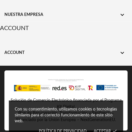

NUESTRA EMPRESA
ACCOUNT

ACCOUNT
Solución de Comercio Electrónico financiada por el Programa
Kit Digital.
Con su consentimiento, utilizamos cookies o tecnologías
Plan de Recuperación, Transformación y Resiliencia –
similares para el correcto funcionamiento de este sitio
Financiado por la Unión Europea – NextGenerationEU.
web.
done
POLÍTICA DE PRIVACIDAD
ACEPTAR