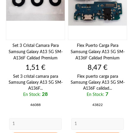
Set 3 Cristal Camara Para
Flex Puerto Carga Para
Samsung Galaxy A13 5G SM-
Samsung Galaxy A13 5G SM-
A136F Calidad Premium
A136F Calidad Premium
Precio
Precio
1,51 €
8,47 €
Set 3 cristal camara para
Flex puerto carga para
Samsung Galaxy A13 5G SM-
Samsung Galaxy A13 5G SM-
A136F...
A136F calidad...
28
7
En Stock:
En Stock:
46088
43822