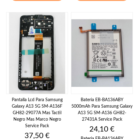
Pantalla Lcd Para Samsung
Bateria EB-BA136ABY
Galaxy A13 5G SM-A136F
5000mAh Para Samsung Galaxy
GH82-29077A Mas Tactil
A13 5G SM-A136 GH82-
Negro Mas Marco Negro
27431A Service Pack
Service Pack
Precio
24,10 €
Precio
37,50 €
Bateria EB-BA136ABY