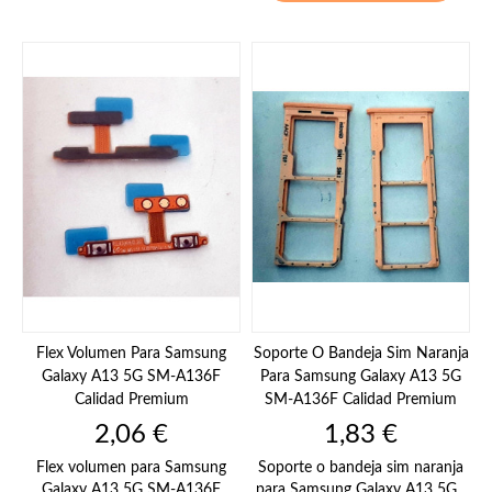
Flex Volumen Para Samsung
Soporte O Bandeja Sim Naranja
Galaxy A13 5G SM-A136F
Para Samsung Galaxy A13 5G
Calidad Premium
SM-A136F Calidad Premium
Precio
Precio
2,06 €
1,83 €
Flex volumen para Samsung
Soporte o bandeja sim naranja
Galaxy A13 5G SM-A136F
para Samsung Galaxy A13 5G...