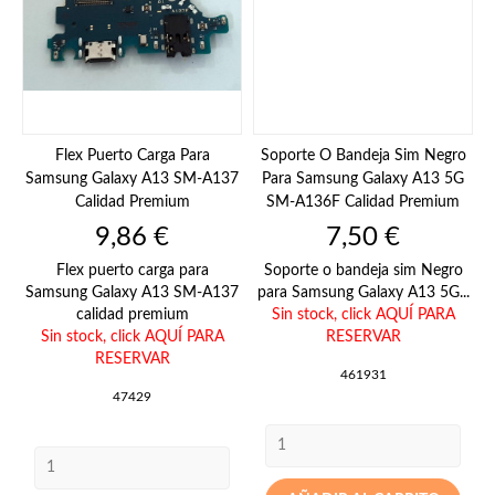
Flex Puerto Carga Para
Soporte O Bandeja Sim Negro
Samsung Galaxy A13 SM-A137
Para Samsung Galaxy A13 5G
Calidad Premium
SM-A136F Calidad Premium
Precio
Precio
9,86 €
7,50 €
Flex puerto carga para
Soporte o bandeja sim Negro
Samsung Galaxy A13 SM-A137
para Samsung Galaxy A13 5G...
calidad premium
Sin stock,
click AQUÍ PARA
Sin stock,
click AQUÍ PARA
RESERVAR
RESERVAR
461931
47429