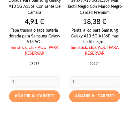
Dorada Para Samsung Galaxy
Galaxy A13 5G A136F Mas
A13 5G A136F Con Lente De
Tactil Negro Con Marco Negro
Camara
Calidad Premium
Precio
Precio
4,91 €
18,38 €
Tapa trasera o tapa bateria
Pantalla lcd para Samsung
dorada para Samsung Galaxy
Galaxy A13 5G A136F mas
A13 5G...
tactil negro...
Sin stock,
click AQUÍ PARA
Sin stock,
click AQUÍ PARA
RESERVAR
RESERVAR
59317
63284
AÑADIR AL CARRITO
AÑADIR AL CARRITO