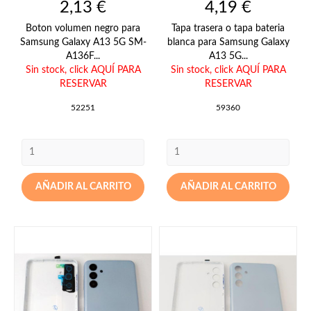
Precio
Precio
2,13 €
4,19 €
Boton volumen negro para
Tapa trasera o tapa bateria
Samsung Galaxy A13 5G SM-
blanca para Samsung Galaxy
A136F...
A13 5G...
Sin stock,
click AQUÍ PARA
Sin stock,
click AQUÍ PARA
RESERVAR
RESERVAR
52251
59360
AÑADIR AL CARRITO
AÑADIR AL CARRITO