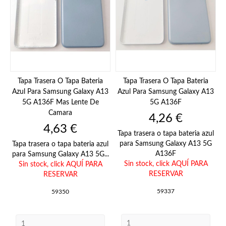
Tapa Trasera O Tapa Bateria
Tapa Trasera O Tapa Bateria
Azul Para Samsung Galaxy A13
Azul Para Samsung Galaxy A13
5G A136F Mas Lente De
5G A136F
Camara
Precio
4,26 €
Precio
4,63 €
Tapa trasera o tapa bateria azul
para Samsung Galaxy A13 5G
Tapa trasera o tapa bateria azul
A136F
para Samsung Galaxy A13 5G...
Sin stock,
click AQUÍ PARA
Sin stock,
click AQUÍ PARA
RESERVAR
RESERVAR
59337
59350