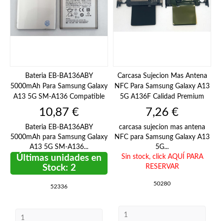
Bateria EB-BA136ABY
Carcasa Sujecion Mas Antena
5000mAh Para Samsung Galaxy
NFC Para Samsung Galaxy A13
A13 5G SM-A136 Compatible
5G A136F Calidad Premium
Precio
Precio
10,87 €
7,26 €
Bateria EB-BA136ABY
carcasa sujecion mas antena
5000mAh para Samsung Galaxy
NFC para Samsung Galaxy A13
A13 5G SM-A136...
5G...
Últimas unidades en
Sin stock,
click AQUÍ PARA
Stock: 2
RESERVAR
50280
52336