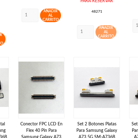
PARA RESERVAR
AÑADIR
48271
AL
CARRITO
AÑADIR
AL
R
CARRITO
TO
tal
Conector FPC LCD En
Set 2 Botones Platas
Set
ung
Flex 40 Pin Para
Para Samsung Galaxy
Pa
736B
Samsung Galaxy A73
A73 5G SM-A736B
A