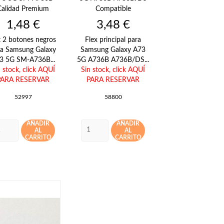
Calidad Premium
Compatible
Precio
Precio
1,48 €
3,48 €
t 2 botones negros
Flex principal para
ra Samsung Galaxy
Samsung Galaxy A73
3 5G SM-A736B...
5G A736B A736B/DS...
n stock,
click AQUÍ
Sin stock,
click AQUÍ
PARA RESERVAR
PARA RESERVAR
52997
58800
AÑADIR
AÑADIR
AL
AL
CARRITO
CARRITO