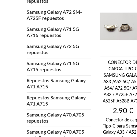
repuestos
Samsung Galaxy A72 SM-
A725F repuestos
Samsung Galaxy A71 5G
A716 repuestos
Samsung Galaxy A72 5G
repuestos
CONECTOR D
Samsung Galaxy A71 5G
CARGA TIPO-
A715 repuestos
SAMSUNG GALA
Repuestos Samsung Galaxy
A33 /A52 5G/ A5
A71 A715
A54/ A72 5G/ A
A82 / A725F A7
Repuestos Samsung Galaxy
A525F A528B A7
A71 A715
Precio
2,90 €
Samsung Galaxy A70 A705
Conector de car
repuestos
Tipo-C para Sams
Samsung Galaxy A70 A705
Galaxy A33 / A52