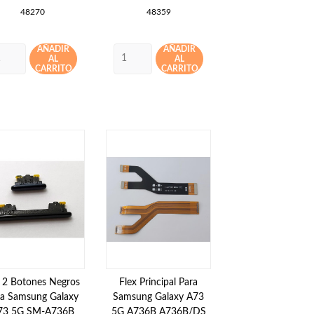
48270
48359
AÑADIR
AÑADIR
AL
AL
CARRITO
CARRITO
 2 Botones Negros
Flex Principal Para
ra Samsung Galaxy
Samsung Galaxy A73
73 5G SM-A736B
5G A736B A736B/DS