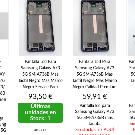
E
Pantalla Lcd Para
Pantalla Lcd Para
Pan
C
Samsung Galaxy A73
Samsung Galaxy A73
Sa
XY
5G SM-A736B Mas
5G SM-A736B Mas
5
2s/
Tactil Negro Mas Marco
Tactil Negro Mas Marco
Ta
73/
Negro Service Pack
Negro Calidad Premium
26B
Precio
Precio
93,50 €
59,91 €
36B
Últimas
Pantalla lcd para
Pan
unidades en
Samsung Galaxy A73
Sa
Stock: 1
5G SM-A736B mas
5G
ga
tactil...
Si
ung
Sin stock,
click AQUÍ
482711
 5G