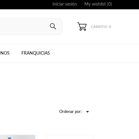
Iniciar sesión
My wishlist (
0
)
CARRITO: 0
UNG, IPHONE
ONOS
FRANQUICIAS

Ordenar por: