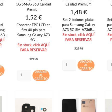
ad
5G SM-A736B Calidad
Calidad Premium
Premium
Precio
1,48 €
Precio
1,52 €
Set 2 botones platas
Se
para Samsung Galaxy
pa
al
Conector FPC LCD en
A73 5G SM-A736B...
A7
ung
flex 40 pin para
Sin stock,
click AQUÍ
Si
6B...
Samsung Galaxy A73
PARA RESERVAR
QUÍ
5G...
R
Sin stock,
click AQUÍ
52998
PARA RESERVAR
49890
AÑADIR
AL
R
CARRITO
AÑADIR
TO
AL
CARRITO