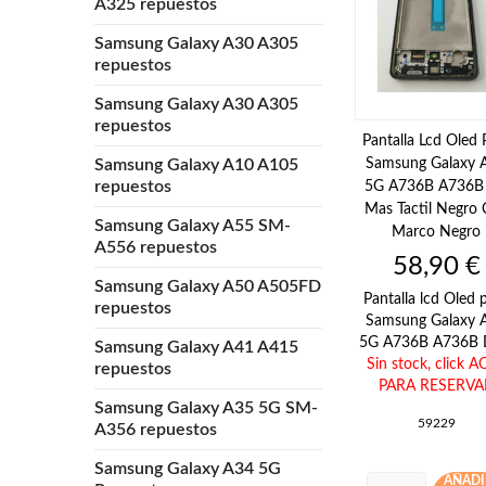
A325 repuestos
Samsung Galaxy A30 A305
repuestos
Samsung Galaxy A30 A305
repuestos
Pantalla Lcd Oled 
Samsung Galaxy 
Samsung Galaxy A10 A105
repuestos
5G A736B A736B
Mas Tactil Negro
Samsung Galaxy A55 SM-
Marco Negro
A556 repuestos
Precio
58,90 €
Samsung Galaxy A50 A505FD
Pantalla lcd Oled 
repuestos
Samsung Galaxy 
5G A736B A736B D
Samsung Galaxy A41 A415
Sin stock,
click A
repuestos
PARA RESERVA
Samsung Galaxy A35 5G SM-
59229
A356 repuestos
Samsung Galaxy A34 5G
AÑADI