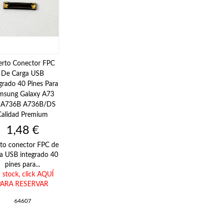
erto Conector FPC
De Carga USB
grado 40 Pines Para
msung Galaxy A73
 A736B A736B/DS
Calidad Premium
Precio
1,48 €
to conector FPC de
a USB integrado 40
pines para...
n stock,
click AQUÍ
PARA RESERVAR
64607