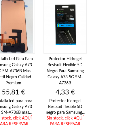
talla Lcd Para Para
Protector Hidrogel
msung Galaxy A73
Bestsuit Flexible 5D
G SM-A736B Mas
Negro Para Samsung
ctil Negro Calidad
Galaxy A73 5G SM-
Premium
A736B
Precio
Precio
55,81 €
4,33 €
talla lcd para para
Protector hidrogel
msung Galaxy A73
Bestsuit flexible 5D
 SM-A736B mas...
negro para Samsung...
n stock,
click AQUÍ
Sin stock,
click AQUÍ
PARA RESERVAR
PARA RESERVAR