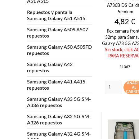
A51 A515
A736B DS Calid
Premium
Repuestos y pantalla
Samsung Galaxy A51 A515
Precio
4,82 €
Samsung Galaxy A50S A507
flex camara front
repuestos
32mp para Sams
Galaxy A73 5G A73
Samsung Galaxy A50 A505FD
Sin stock,
click A
repuestos
PARA RESERVA
Samsung Galaxy A42
51067
repuestos
Samsung Galaxy A41 A415
AÑADI
AL
repuestos
CARRI
Samsung Galaxy A33 5G SM-
A336 repuestos
Samsung Galaxy A32 5G SM-
A326 repuestos
Samsung Galaxy A32 4G SM-